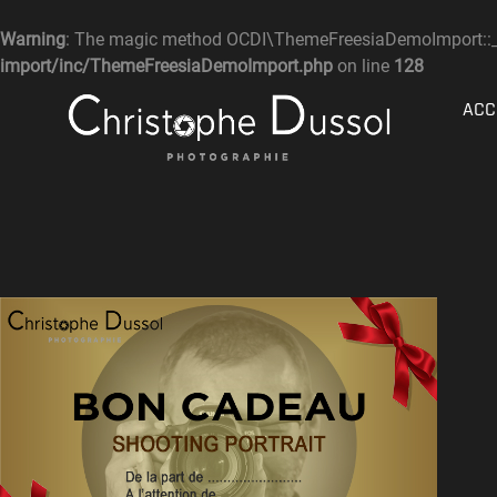
Warning
: The magic method OCDI\ThemeFreesiaDemoImport::__w
import/inc/ThemeFreesiaDemoImport.php
on line
128
Skip
Christ
ACC
PHOTOGR
to
content