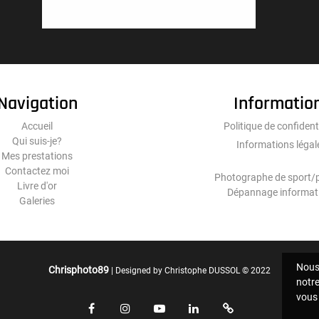
Navigation
Informatio
Accueil
Politique de confident
Qui suis-je?
Informations légal
Mes prestations
Contactez moi
Photographe de sport/p
Livre d'or
Dépannage informat
Galeries
Nous 
Chrisphoto89
| Designed by Christophe DUSSOL
© 2022
notre
vous 
Facebook
Instagram
Youtube
linkedin
WhatsApp