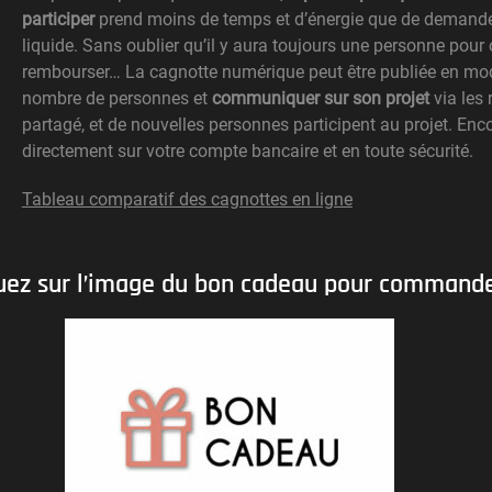
participer
prend moins de temps et d’énergie que de demande
liquide. Sans oublier qu’il y aura toujours une personne pour o
rembourser… La cagnotte numérique peut être publiée en mode
nombre de personnes et
communiquer sur son projet
via les 
partagé, et de nouvelles personnes participent au projet. Enc
directement sur votre compte bancaire et en toute sécurité.
Tableau comparatif des cagnottes en ligne
uez sur l’image du bon cadeau pour command