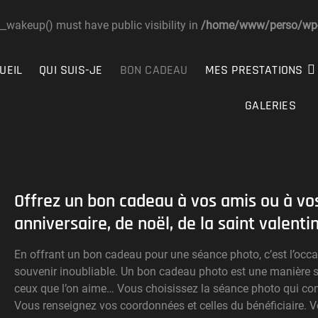
akeup() must have public visibility in
/home/www/perso/wp-c
ophe DUSSOL
UEIL
QUI SUIS-JE
BON CADEAU
MES PRESTATIONS
APHIE
GALERIES
Offrez un bon cadeau à vos amis ou à vos
anniversaire, de noël, de la saint valentin
En offrant un bon cadeau pour une séance photo, c’est l’occ
souvenir inoubliable. Un bon cadeau photo est une manière simp
ceux que l’on aime… Vous choisissez la séance photo qui convi
Vous renseignez vos coordonnées et celles du bénéficiaire. Vo