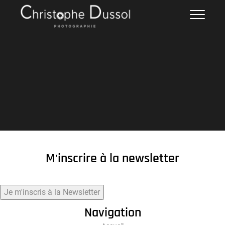
Skip
Christophe DUSSOL
PHOTOGRAPHIE
to
content
M'inscrire à la newsletter
Je m'inscris à la Newsletter
Navigation